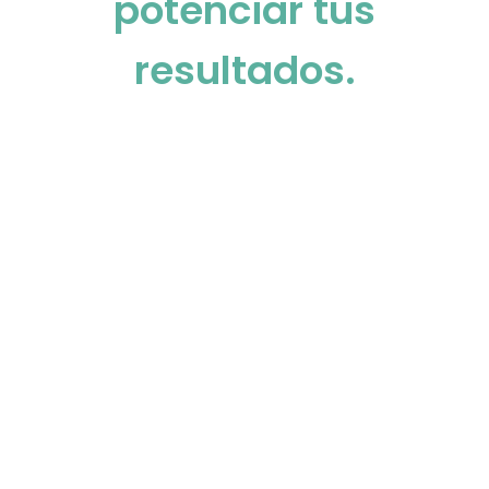
potenciar tus
resultados.
Software, pantallas
o ambos: Tú eliges
cómo optimizar la
experiencia de tus
clientes con el
respaldo de Tekus.